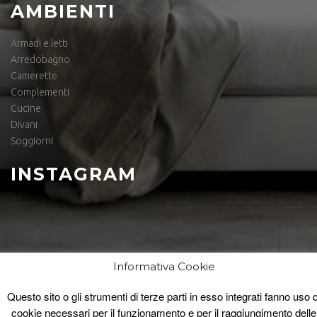
AMBIENTI
Armadi e letti
Arredobagno
Camerette
Complementi
Cucine
Divani
Soggiorni
INSTAGRAM
…
Informativa Cookie
Questo sito o gli strumenti di terze parti in esso integrati fanno uso d
Copyright © Tendenza e Arredo Bandera |
cookie necessari per il funzionamento e per il raggiungimento delle
P.IVA 08475460963 |
Privacy